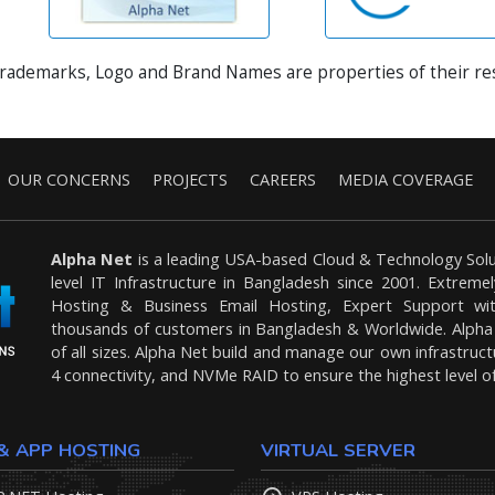
Trademarks, Logo and Brand Names are properties of their r
OUR CONCERNS
PROJECTS
CAREERS
MEDIA COVERAGE
Alpha Net
is a leading USA-based Cloud & Technology Solu
level IT Infrastructure in Bangladesh since 2001. Extrem
Hosting & Business Email Hosting, Expert Support wit
thousands of customers in Bangladesh & Worldwide. Alpha N
of all sizes. Alpha Net build and manage our own infrastruct
4 connectivity, and NVMe RAID to ensure the highest level of 
& APP HOSTING
VIRTUAL SERVER