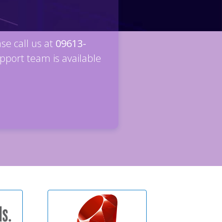
ase call us at
09613-
pport team is available