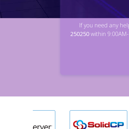
If you need any help
250250
within 9:00AM- 