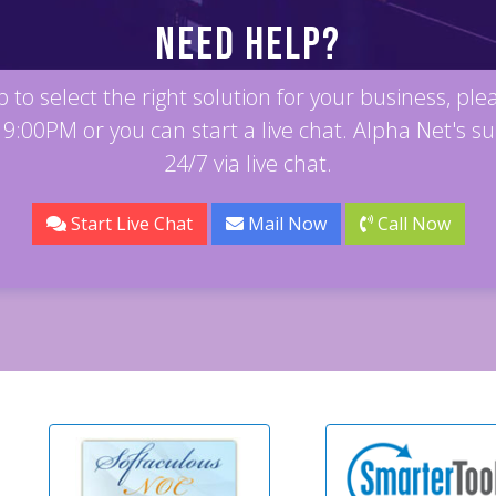
Need Help?
 to select the right solution for your business, ple
9:00PM or you can start a live chat. Alpha Net's su
24/7 via live chat.
Start Live Chat
Mail Now
Call Now