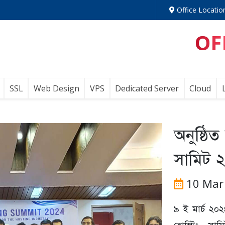
Office Locatio
OF
SSL
Web Design
VPS
Dedicated Server
Cloud
অনুষ্ঠি
সামিট 
10 Mar
৯ ই মার্চ ২০
হোস্টিং স