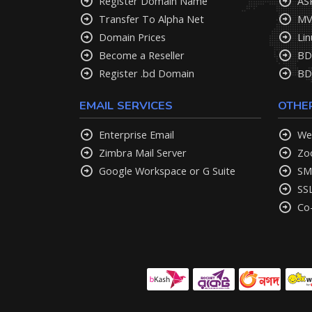
Register Domain Name
AS
Transfer To Alpha Net
MV
Domain Prices
Lin
Become a Reseller
BD
Register .bd Domain
BD
EMAIL SERVICES
OTHE
Enterprise Email
We
Zimbra Mail Server
Zo
Google Workspace or G Suite
SM
SS
Co