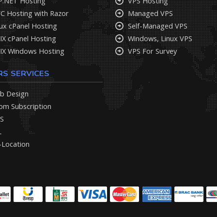
P.NET Hosting
VPS Hosting
C Hosting with Razor
Managed VPS
ux cPanel Hosting
Self-Managed VPS
IX cPanel Hosting
Windows, Linux VPS
IX Windows Hosting
VPS For Survey
RS SERVICES
b Design
om Subscription
S
L
-Location